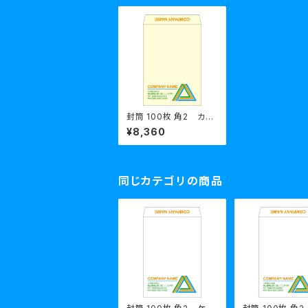
封筒 100枚 角2 カラ
ー85g
¥8,360
同じカテゴリの商品