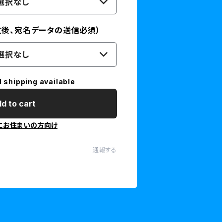
選択なし
文後、宛名データの送信必須）
選択なし
l shipping available
d to cart
にお住まいの方向け
通報する