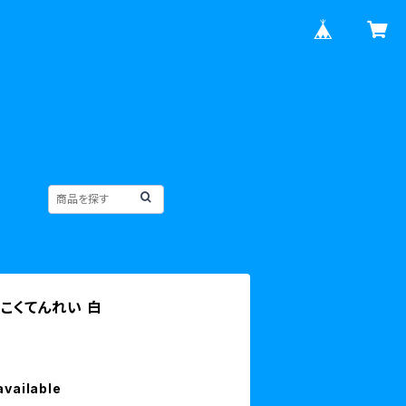
しこくてんれい 白
available